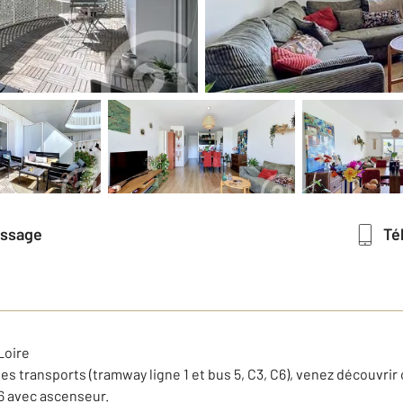
essage
T
Loire
s transports (tramway ligne 1 et bus 5, C3, C6), venez découvri
6 avec ascenseur.