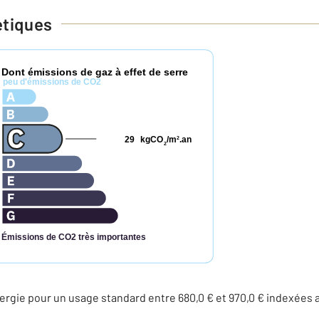
étiques
Dont émissions de gaz à effet de serre
*
peu d'émissions de CO2
29
kgCO
/m
.an
2
2
Émissions de CO2 très importantes
rgie pour un usage standard entre 680,0 € et 970,0 € indexées