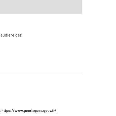
haudière gaz
:
https://www.georisques.gouv.fr/