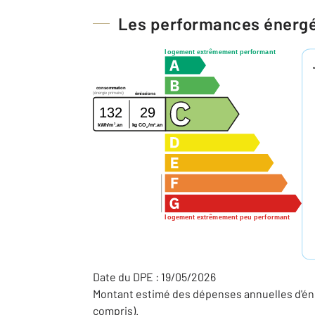
Les performances énerg
logement extrêmement performant
consommation
(énergie primaire)
émissions
132
29
2
2
kg CO
/m
.an
kWh/m
.an
2
logement extrêmement peu performant
Date du DPE : 19/05/2026
Montant estimé des dépenses annuelles d'éne
compris).