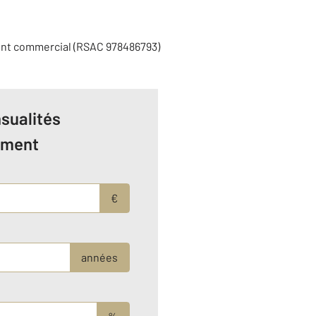
ent commercial (RSAC 978486793)
sualités
ement
€
années