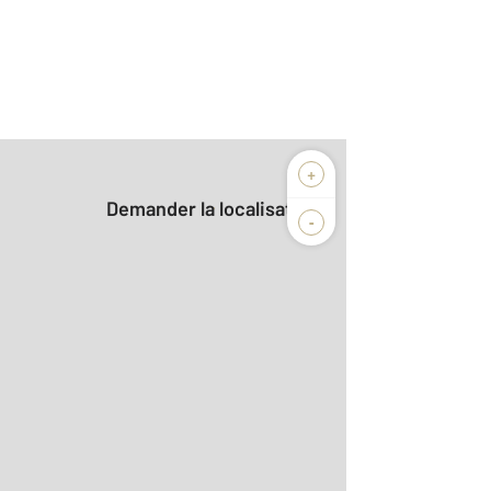
+
Demander la localisation
-
2
6