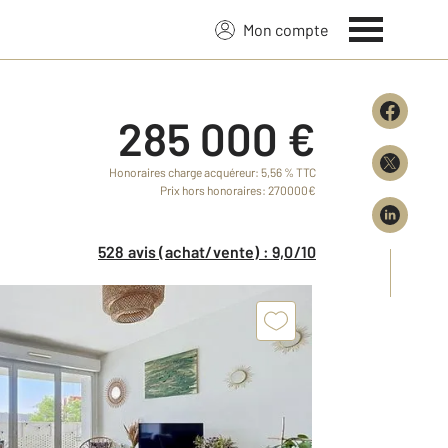
Mon compte
285 000 €
Honoraires charge acquéreur: 5,56 % TTC
Prix hors honoraires: 270000€
528 avis (achat/vente) : 9,0/10