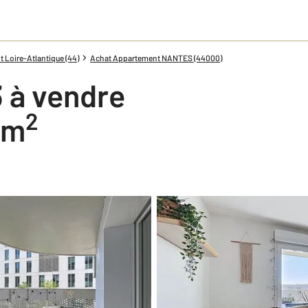
 Loire-Atlantique (44)
Achat Appartement NANTES (44000)
 à vendre
2
7 m