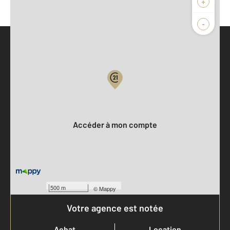
+
-
Parlons de vous, parlons biens
Votre compte :
Accéder à mon compte
500 m
©
Mappy
Votre agence est notée
Achat
Location