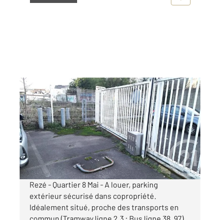
REZE 44
2
15 m
Ref : 56302
Parking à louer
50 €
par mois charges comprises
Rezé - Quartier 8 Mai - A louer, parking
extérieur sécurisé dans copropriété.
Idéalement situé, proche des transports en
commun (Tramway ligne 2,3 ; Bus ligne 38, 97).