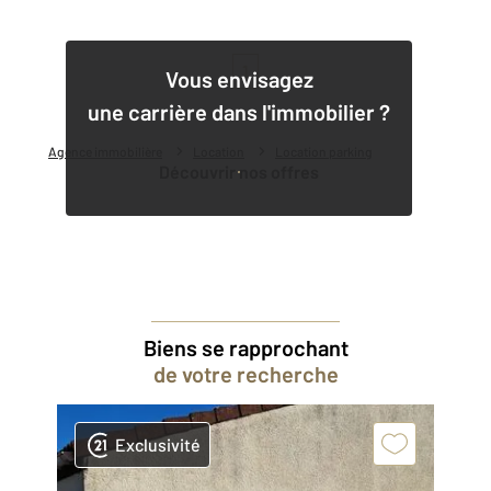
1
Vous envisagez
une carrière dans l'immobilier ?
Agence immobilière
Location
Location parking
Découvrir nos offres
Biens se rapprochant
de votre recherche
Exclusivité