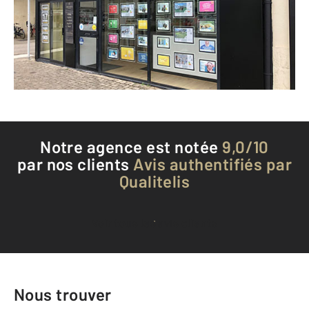
Envoyer un message
Téléphoner à l'agence
Notre agence est notée
9,0/10
par nos clients
Avis authentifiés par
Qualitelis
Voir tous les avis clients
Nous trouver