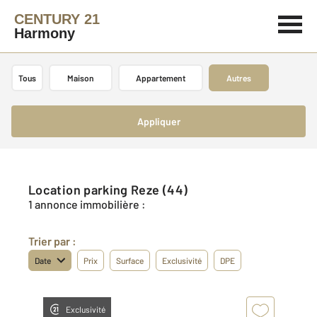
CENTURY 21
Harmony
Tous
Maison
Appartement
Autres
Appliquer
Location parking Reze (44)
1 annonce immobilière :
Trier par :
Date
Prix
Surface
Exclusivité
DPE
Exclusivité